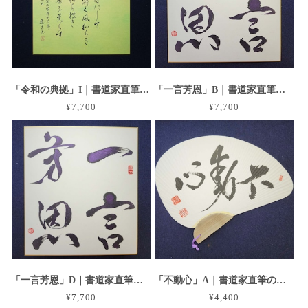
「令和の典拠」I｜書道家直筆のグラデーション大色紙作品
「一言芳恩」B｜書道家直筆の大色紙作品
¥7,700
¥7,700
「一言芳恩」D｜書道家直筆の大色紙作品
「不動心」A｜書道家直筆の団扇・うちわ作品
¥7,700
¥4,400