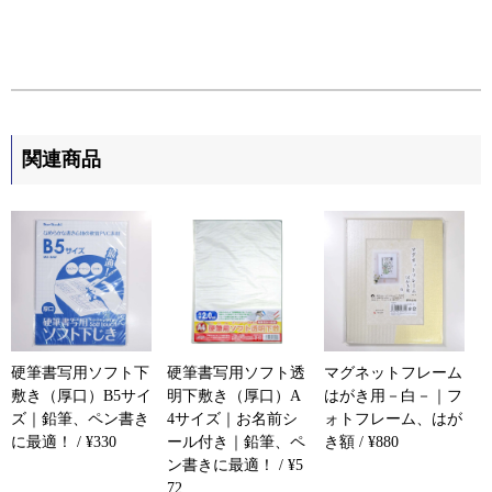
関連商品
硬筆書写用ソフト下
硬筆書写用ソフト透
マグネットフレーム
敷き（厚口）B5サイ
明下敷き（厚口）A
はがき用－白－｜フ
ズ｜鉛筆、ペン書き
4サイズ｜お名前シ
ォトフレーム、はが
に最適！ / ¥330
ール付き｜鉛筆、ペ
き額 / ¥880
ン書きに最適！ / ¥5
72