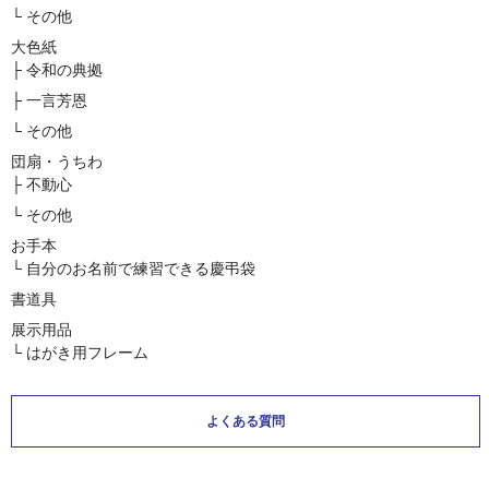
└ その他
大色紙
├ 令和の典拠
├ 一言芳恩
└ その他
団扇・うちわ
├ 不動心
└ その他
お手本
└ 自分のお名前で練習できる慶弔袋
書道具
展示用品
└ はがき用フレーム
よくある質問