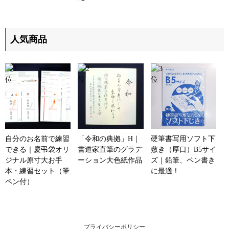
人気商品
自分のお名前で練習
「令和の典拠」H｜
硬筆書写用ソフト下
できる｜慶弔袋オリ
書道家直筆のグラデ
敷き（厚口）B5サイ
ジナル原寸大お手
ーション大色紙作品
ズ｜鉛筆、ペン書き
本・練習セット（筆
に最適！
ペン付）
プライバシーポリシー